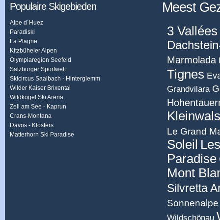
Meest Ge
Populaire Skigebieden
Alpe d´Huez
3 Vallées
Paradiski
La Plagne
Dachstein
Kitzbüheler Alpen
Marmolada
Olympiaregion Seefeld
Salzburger Sportwelt
Tignes
Eva
Skicircus Saalbach - Hinterglemm
G
Grandvilara
Wilder Kaiser Brixental
Wildkogel Ski Arena
Hohentauer
Zell am See - Kaprun
Kleinwals
Crans-Montana
Davos - Klosters
Le Grand Ma
Matterhorn Ski Paradise
Soleil
Les
Paradise
Mont Bla
Silvretta 
Sonnenalpe 
Wildschönau