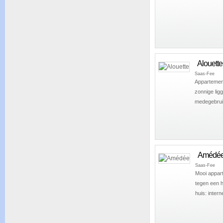
Alouette
Saas-Fee
Appartement
zonnige lig
medegebruik
Amédé
Saas-Fee
Mooi appar
tegen een h
huis: interne