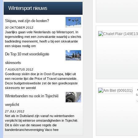
Wintersport nieuws
Skipas, wat zijn de kosten?
30 OKTOBER 2012
Jaarlijks gaan vele Nederlands op Wintersport. In
tegenstelling met een zonvakantie waarbij u slechts
badkleding meeneemt, heeft u bij een skivakantie
een skipas nodig om
De Top 10 met voordeligste
skiresorts
7 AUGUSTUS 2012
Goedkoop skiën doe je in Oost-Europa, blijkt uit
een recente lijst die Price of Travel samenstelde.
Deze budgetreiswebsite zet de tien goedkoopste
skiresorts ter wereld
S
Winterbanden nu ook in Tsjechië
..
verplicht
27 JULI 2012
Net als in Duitsland zijn vanaf nu winterbanden
verplicht bij winterse omstandigheden in Tsjechië.
Dit is één van de nieuwe regels die
bandenbranchevereniging Vaco hee