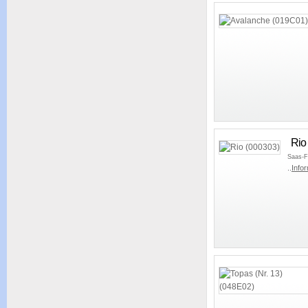
Rio
Saas-F
..
Infor