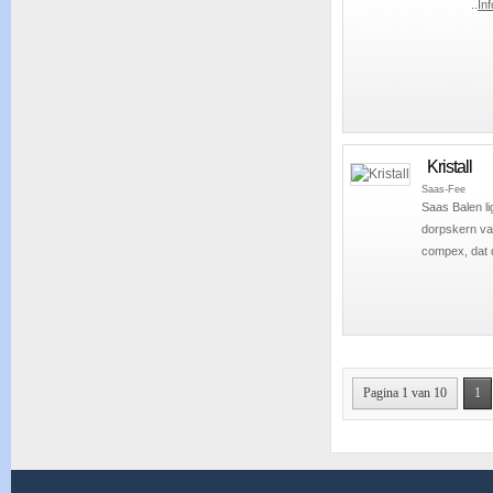
..
In
Kristall
Saas-Fee
Saas Balen li
dorpskern van
compex, dat d
Pagina 1 van 10
1