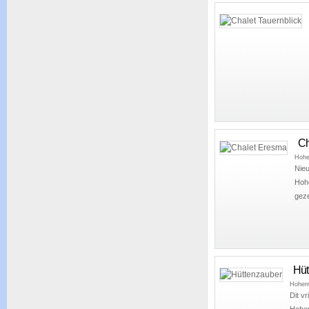
Ch
Hohe
Nieu
Hohe
geze
Hüt
Hohen
Dit vr
Hohen