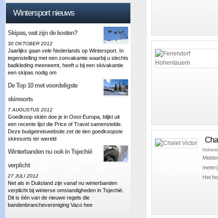
Wintersport nieuws
Skipas, wat zijn de kosten?
30 OKTOBER 2012
Jaarlijks gaan vele Nederlands op Wintersport. In
tegenstelling met een zonvakantie waarbij u slechts
badkleding meeneemt, heeft u bij een skivakantie
een skipas nodig om
De Top 10 met voordeligste
skiresorts
7 AUGUSTUS 2012
Goedkoop skiën doe je in Oost-Europa, blijkt uit
een recente lijst die Price of Travel samenstelde.
Deze budgetreiswebsite zet de tien goedkoopste
Chal
skiresorts ter wereld
Hohent
Winterbanden nu ook in Tsjechië
Midden
verplicht
meter) 
27 JULI 2012
Het hou
Net als in Duitsland zijn vanaf nu winterbanden
verplicht bij winterse omstandigheden in Tsjechië.
Dit is één van de nieuwe regels die
bandenbranchevereniging Vaco hee