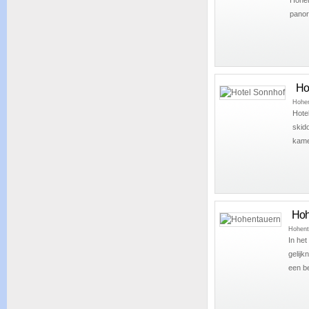
panor
Ho
Hohe
Hotel
skid
kame
Hoh
Hohent
In het
gelijk
een b