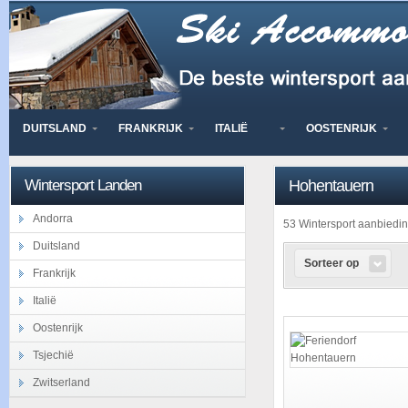
DUITSLAND
FRANKRIJK
ITALIË
OOSTENRIJK
Wintersport Landen
Hohentauern
Andorra
53 Wintersport aanbied
Duitsland
Sorteer op
Frankrijk
Italië
Oostenrijk
Tsjechië
Zwitserland