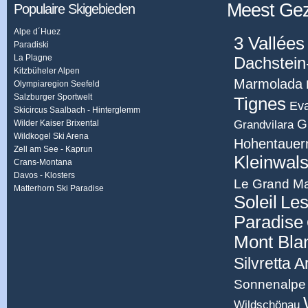
Meest Ge
Populaire Skigebieden
Alpe d´Huez
3 Vallées
Paradiski
La Plagne
Dachstein
Kitzbüheler Alpen
Marmolada
Olympiaregion Seefeld
Salzburger Sportwelt
Tignes
Eva
Skicircus Saalbach - Hinterglemm
G
Grandvilara
Wilder Kaiser Brixental
Wildkogel Ski Arena
Hohentauer
Zell am See - Kaprun
Kleinwals
Crans-Montana
Davos - Klosters
Le Grand Ma
Matterhorn Ski Paradise
Soleil
Les
Paradise
Mont Bla
Silvretta 
Sonnenalpe 
Wildschönau