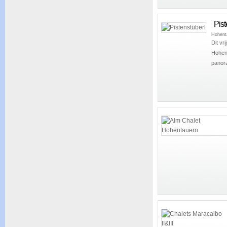
Pist
Hohent
Dit vr
Hohen
panora