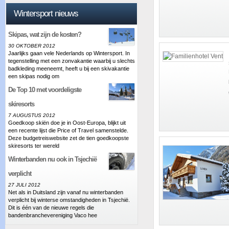
Wintersport nieuws
Skipas, wat zijn de kosten?
30 OKTOBER 2012
Jaarlijks gaan vele Nederlands op Wintersport. In
tegenstelling met een zonvakantie waarbij u slechts
badkleding meeneemt, heeft u bij een skivakantie
een skipas nodig om
De Top 10 met voordeligste
skiresorts
7 AUGUSTUS 2012
Goedkoop skiën doe je in Oost-Europa, blijkt uit
een recente lijst die Price of Travel samenstelde.
Deze budgetreiswebsite zet de tien goedkoopste
skiresorts ter wereld
Winterbanden nu ook in Tsjechië
verplicht
27 JULI 2012
Net als in Duitsland zijn vanaf nu winterbanden
verplicht bij winterse omstandigheden in Tsjechië.
Dit is één van de nieuwe regels die
bandenbranchevereniging Vaco hee