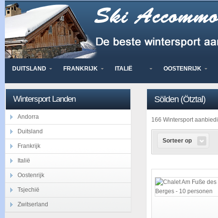
DUITSLAND
FRANKRIJK
ITALIË
OOSTENRIJK
Wintersport Landen
Sölden (Ötztal)
Andorra
166 Wintersport aanbie
Duitsland
Sorteer op
Frankrijk
Italië
Oostenrijk
Tsjechië
Zwitserland