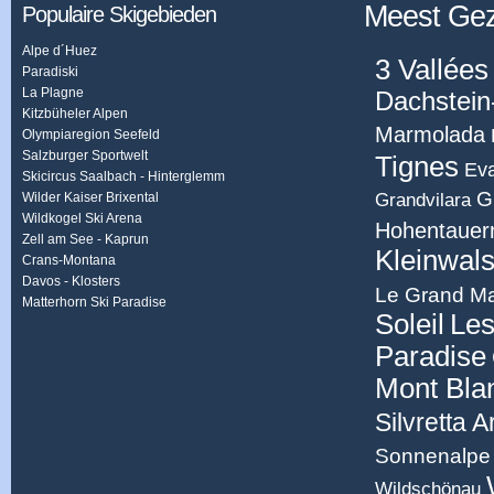
Meest Ge
Populaire Skigebieden
Alpe d´Huez
3 Vallées
Paradiski
La Plagne
Dachstein
Kitzbüheler Alpen
Marmolada
Olympiaregion Seefeld
Salzburger Sportwelt
Tignes
Eva
Skicircus Saalbach - Hinterglemm
G
Grandvilara
Wilder Kaiser Brixental
Wildkogel Ski Arena
Hohentauer
Zell am See - Kaprun
Kleinwals
Crans-Montana
Davos - Klosters
Le Grand Ma
Matterhorn Ski Paradise
Soleil
Les
Paradise
Mont Bla
Silvretta 
Sonnenalpe 
Wildschönau