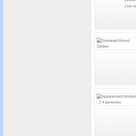
1 km va