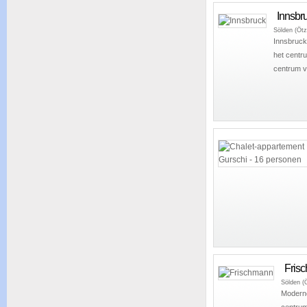
Innsbr
Sölden (Ötz
Innsbruck:
het centru
centrum v
Fris
Sölden (Ö
Moderne
centrum