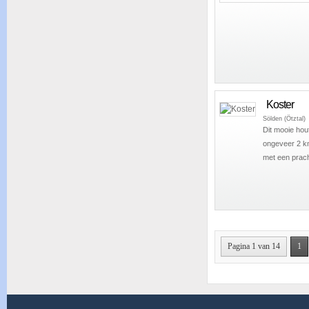
Koster
Sölden (Ötztal)
Dit mooie hout
ongeveer 2 km
met een pracht
Pagina 1 van 14
1