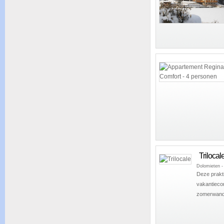
Trilocal
Dolomieten -
Deze prakti
vakantiecom
zomerwande