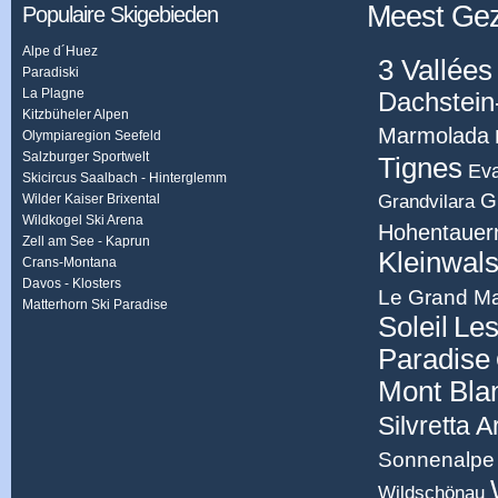
Meest Ge
Populaire Skigebieden
Alpe d´Huez
3 Vallées
Paradiski
La Plagne
Dachstein
Kitzbüheler Alpen
Marmolada
Olympiaregion Seefeld
Salzburger Sportwelt
Tignes
Eva
Skicircus Saalbach - Hinterglemm
G
Grandvilara
Wilder Kaiser Brixental
Wildkogel Ski Arena
Hohentauer
Zell am See - Kaprun
Kleinwals
Crans-Montana
Davos - Klosters
Le Grand Ma
Matterhorn Ski Paradise
Soleil
Les
Paradise
Mont Bla
Silvretta 
Sonnenalpe 
Wildschönau