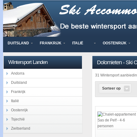
DUITSLAND
FRANKRIJK
ITALIË
OOSTENRIJK
Wintersport Landen
Dolomieten - Ski C
Andorra
31 Wintersport aanbied
Duitsland
Sorteer op
Frankrijk
Italië
Oostenrijk
Tsjechië
Zwitserland