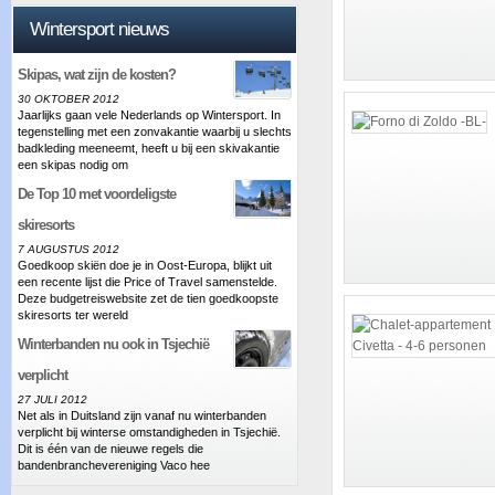
Wintersport nieuws
Skipas, wat zijn de kosten?
30 OKTOBER 2012
Jaarlijks gaan vele Nederlands op Wintersport. In
tegenstelling met een zonvakantie waarbij u slechts
badkleding meeneemt, heeft u bij een skivakantie
een skipas nodig om
De Top 10 met voordeligste
skiresorts
7 AUGUSTUS 2012
Goedkoop skiën doe je in Oost-Europa, blijkt uit
een recente lijst die Price of Travel samenstelde.
Deze budgetreiswebsite zet de tien goedkoopste
skiresorts ter wereld
Winterbanden nu ook in Tsjechië
verplicht
27 JULI 2012
Net als in Duitsland zijn vanaf nu winterbanden
verplicht bij winterse omstandigheden in Tsjechië.
Dit is één van de nieuwe regels die
bandenbranchevereniging Vaco hee