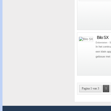
Bilo SX
Dolomieten - S
In het centr
een klein ap
gebouw met li
Pagina 1 van 3
1