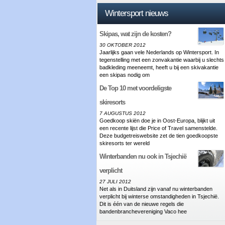
Wintersport nieuws
Skipas, wat zijn de kosten?
30 OKTOBER 2012
Jaarlijks gaan vele Nederlands op Wintersport. In
tegenstelling met een zonvakantie waarbij u slechts
badkleding meeneemt, heeft u bij een skivakantie
een skipas nodig om
De Top 10 met voordeligste
skiresorts
7 AUGUSTUS 2012
Goedkoop skiën doe je in Oost-Europa, blijkt uit
een recente lijst die Price of Travel samenstelde.
Deze budgetreiswebsite zet de tien goedkoopste
skiresorts ter wereld
Winterbanden nu ook in Tsjechië
verplicht
27 JULI 2012
Net als in Duitsland zijn vanaf nu winterbanden
verplicht bij winterse omstandigheden in Tsjechië.
Dit is één van de nieuwe regels die
bandenbranchevereniging Vaco hee