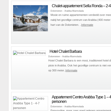
Chalet-appartement Sella Ronda – 2-
Dolomieten - Arabba-Marmolada
Mooie en ruime appartementen verdeeld over mee
nabij het gezellige centrum van Arabba (400 meter 
hart van de Dolomieten. ..
Informatie
Hotel Chalet Barbara
Dolomieten - Arabba-Marmolada
Hotel Chalet Barbara is een mooi, traditioneel hotel d
piste in Arabba. Ook het gezellige centrum is niet ver, 
op 300 meter..
Informatie
Appartement Centro Arabba Type 1 – 4
personen
Dolomieten - Arabba-Marmolada
Eenvoudige, maar zeer goed gelegen appartement