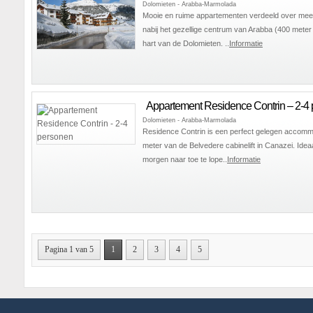
Dolomieten - Arabba-Marmolada
Mooie en ruime appartementen verdeeld over mee
nabij het gezellige centrum van Arabba (400 meter 
hart van de Dolomieten. ..
Informatie
Appartement Residence Contrin – 2-4
Dolomieten - Arabba-Marmolada
Residence Contrin is een perfect gelegen accomm
meter van de Belvedere cabinelift in Canazei. Idea
morgen naar toe te lope..
Informatie
Pagina 1 van 5
1
2
3
4
5