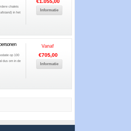
€1.055,00
rdere chalets
Informatie
afstand) in het
 personen
Vanaf
€705,00
odatie op 100
al dus om in de
Informatie