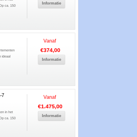
Informatie
 Op ca. 150
Vanaf
€374,00
artementen
n ideaal
Informatie
-7
Vanaf
€1.475,00
en in het
Informatie
 Op ca. 150