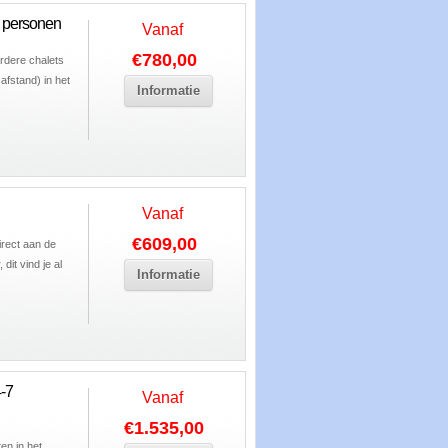
4 personen
Vanaf
€780,00
rdere chalets
afstand) in het
Informatie
Vanaf
€609,00
irect aan de
dit vind je al
Informatie
-7
Vanaf
€1.535,00
en in het