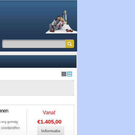
sonen
Vanaf
€1.405,00
n erg gunstig
toeltjesliften
Informatie