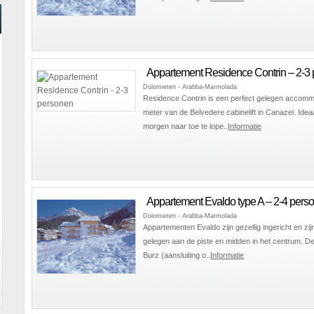
Appartement Residence Contrin – 2-3
Dolomieten - Arabba-Marmolada
Residence Contrin is een perfect gelegen accomm
meter van de Belvedere cabinelift in Canazei. Idea
morgen naar toe te lope..
Informatie
Appartement Evaldo type A – 2-4 pers
Dolomieten - Arabba-Marmolada
Appartementen Evaldo zijn gezellig ingericht en zij
gelegen aan de piste en midden in het centrum. De s
Burz (aansluiting o..
Informatie