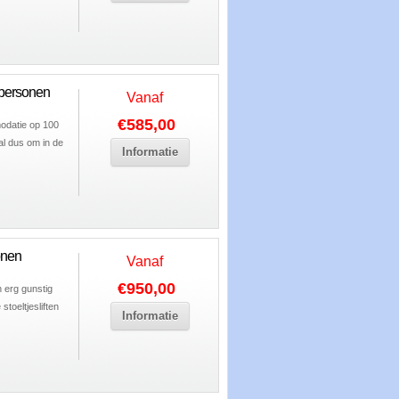
 personen
Vanaf
€585,00
odatie op 100
al dus om in de
Informatie
onen
Vanaf
€950,00
n erg gunstig
toeltjesliften
Informatie