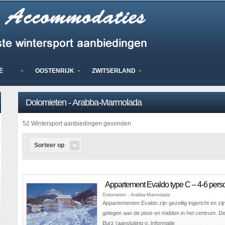
Ë
OOSTENRIJK
ZWITSERLAND
Dolomieten - Arabba-Marmolada
52 Wintersport aanbiedingen gevonden
Sorteer op
Appartement Evaldo type C – 4-6 per
Dolomieten - Arabba-Marmolada
Appartementen Evaldo zijn gezellig ingericht en zij
gelegen aan de piste en midden in het centrum. De s
Burz (aansluiting o..
Informatie