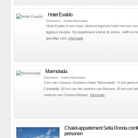
Hotel Evaldo
Dolomieten - Arabba-Marmolada
Hotel Evaldo is een mooi, sfeervol ingericht hotel met een cen
ligging in Arabba. Op loopafstand vind je de pistes, skilift en he
gezellige cent..
Informatie
Marmolada
Dolomieten - Arabba-Marmolada
2 km van Canazei: Rustieke chalet "Marmolada". In het gehuch
Campitello, 50 km van het centrum van Bolzano, 60 km van het
centrum van Cortina d'Ampez..
Informatie
Chalet-appartement Sella Ronda comfo
personen