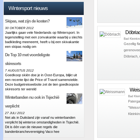
Wintersport nieuws
Skipas, wat zijn de kosten?
30 OKTOBER 2012
Döbria
Jaarlijks gaan vele Nederlands op Wintersport. In
tegenstelling met een zonvakantie waarbij u slechts
Bad Kleinki
badkleding meeneemt, heeft u bij een skivakantie
Gezellig f
een skipas nodig om
gerenoveer
De Top 10 met voordeligste
Döbriach, r
skiresorts
7 AUGUSTUS 2012
Goedkoop skiën doe je in Oost-Europa, blijkt uit
een recente lijst die Price of Travel samenstelde.
Deze budgetreiswebsite zet de tien goedkoopste
Wei
skiresorts ter wereld
Bad Klei
Winterbanden nu ook in Tsjechië
Paterga
verplicht
"Weissm
27 JULI 2012
Kleinkir
Net als in Duitsland zijn vanaf nu winterbanden
verplicht bij winterse omstandigheden in Tsjechië.
Dit is één van de nieuwe regels die
bandenbranchevereniging Vaco hee