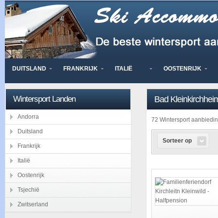
DUITSLAND
FRANKRIJK
ITALIË
OOSTENRIJK
Wintersport Landen
Bad Kleinkirchhei
Andorra
72 Wintersport aanbied
Duitsland
Sorteer op
Frankrijk
Italië
Oostenrijk
Tsjechië
Zwitserland