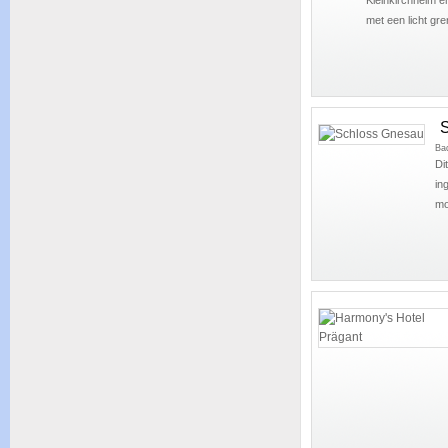
met een licht gre
S
Ba
Di
in
mo