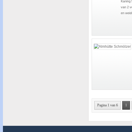
Kaning 
van 2 v
en weid
Pagina 1 van 6
1