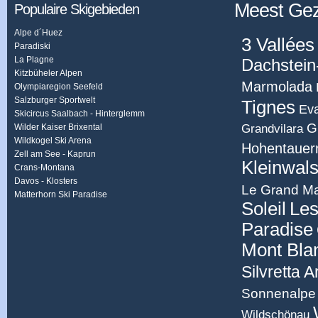
Meest Ge
Populaire Skigebieden
Alpe d´Huez
3 Vallées
Paradiski
La Plagne
Dachstein
Kitzbüheler Alpen
Marmolada
Olympiaregion Seefeld
Salzburger Sportwelt
Tignes
Eva
Skicircus Saalbach - Hinterglemm
G
Grandvilara
Wilder Kaiser Brixental
Wildkogel Ski Arena
Hohentauer
Zell am See - Kaprun
Kleinwals
Crans-Montana
Davos - Klosters
Le Grand Ma
Matterhorn Ski Paradise
Soleil
Les
Paradise
Mont Bla
Silvretta 
Sonnenalpe 
Wildschönau