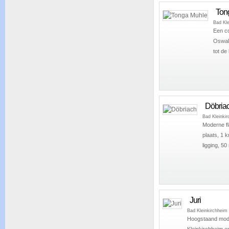
Ton
Bad Kle
Een co
Oswal
tot de
Döbria
Bad Kleinki
Moderne fl
plaats, 1 
ligging, 50
Juri
Bad Kleinkirchheim
Hoogstaand mode
Kleinkirchheim e