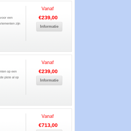
Vanaf
€239,00
 voor een
rtementen zijn
Informatie
Vanaf
€239,00
enten op een
nde piste al op
Informatie
Vanaf
€713,00