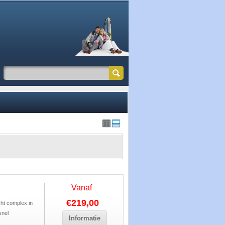
Vanaf
€219,00
cht complex in
snel
Informatie