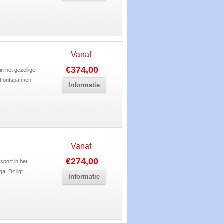
Vanaf
€374,00
in het gezellige
at ontspannen
Informatie
Vanaf
€274,00
sport in het
. Dit ligt
Informatie