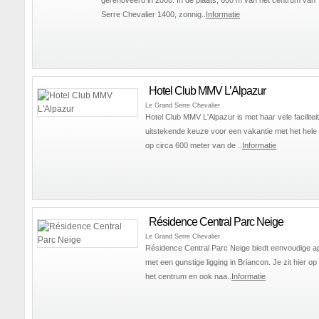
Serre Chevalier 1400, zonnig..
Informatie
Hotel Club MMV L’Alpazur
Le Grand Serre Chevalier
Hotel Club MMV L'Alpazur is met haar vele facilitei
uitstekende keuze voor een vakantie met het hele g
op circa 600 meter van de ..
Informatie
Résidence Central Parc Neige
Le Grand Serre Chevalier
Résidence Central Parc Neige biedt eenvoudige 
met een gunstige ligging in Briancon. Je zit hier o
het centrum en ook naa..
Informatie