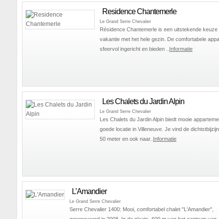
Residence Chantemerle
Le Grand Serre Chevalier
Résidence Chantemerle is een uitstekende keuze
vakantie met het hele gezin. De comfortabele appa
sfeervol ingericht en bieden ..
Informatie
Les Chalets du Jardin Alpin
Le Grand Serre Chevalier
Les Chalets du Jardin Alpin biedt mooie appartem
goede locatie in Villeneuve. Je vind de dichtstbijzij
50 meter en ook naar..
Informatie
L’Amandier
Le Grand Serre Chevalier
Serre Chevalier 1400: Mooi, comfortabel chalet "L'Amandier",
gerenoveerd in 2008. In de plaats, 600 m van het centrum van