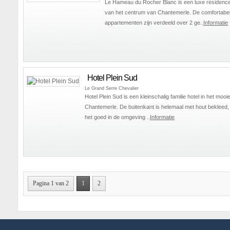
Le Hameau du Rocher Blanc is een luxe résidence
van het centrum van Chantemerle. De comfortabe
appartementen zijn verdeeld over 2 ge..
Informatie
Hotel Plein Sud
Le Grand Serre Chevalier
Hotel Plein Sud is een kleinschalig familie hotel in het mooi
Chantemerle. De buitenkant is helemaal met hout bekleed,
het goed in de omgeving ..
Informatie
Pagina 1 van 2
1
2