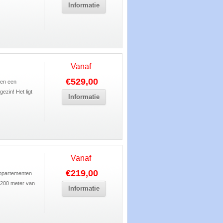
Informatie
Vanaf
€529,00
ten een
ezin! Het ligt
Informatie
Vanaf
€219,00
appartementen
p 200 meter van
Informatie