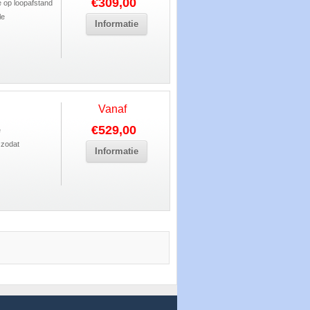
€309,00
 op loopafstand
le
Informatie
Vanaf
€529,00
e
 zodat
Informatie