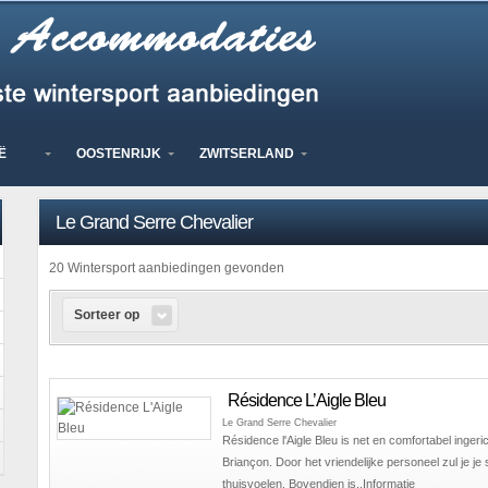
Ë
OOSTENRIJK
ZWITSERLAND
Le Grand Serre Chevalier
20 Wintersport aanbiedingen gevonden
Sorteer op
Résidence L’Aigle Bleu
Le Grand Serre Chevalier
Résidence l'Aigle Bleu is net en comfortabel ingeri
Briançon. Door het vriendelijke personeel zul je je 
thuisvoelen. Bovendien is..
Informatie