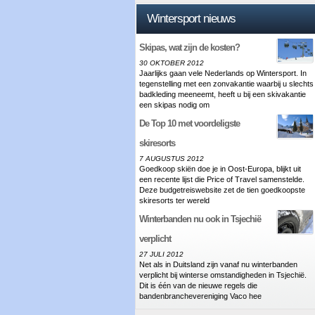
Wintersport nieuws
Skipas, wat zijn de kosten?
30 OKTOBER 2012
Jaarlijks gaan vele Nederlands op Wintersport. In
tegenstelling met een zonvakantie waarbij u slechts
badkleding meeneemt, heeft u bij een skivakantie
een skipas nodig om
De Top 10 met voordeligste
skiresorts
7 AUGUSTUS 2012
Goedkoop skiën doe je in Oost-Europa, blijkt uit
een recente lijst die Price of Travel samenstelde.
Deze budgetreiswebsite zet de tien goedkoopste
skiresorts ter wereld
Winterbanden nu ook in Tsjechië
verplicht
27 JULI 2012
Net als in Duitsland zijn vanaf nu winterbanden
verplicht bij winterse omstandigheden in Tsjechië.
Dit is één van de nieuwe regels die
bandenbranchevereniging Vaco hee