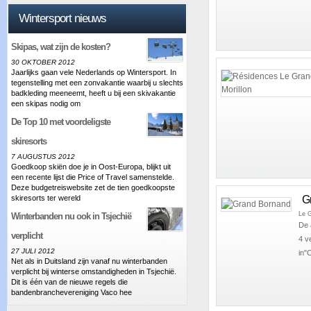
Wintersport nieuws
Skipas, wat zijn de kosten?
30 OKTOBER 2012
Jaarlijks gaan vele Nederlands op Wintersport. In
tegenstelling met een zonvakantie waarbij u slechts
badkleding meeneemt, heeft u bij een skivakantie
een skipas nodig om
De Top 10 met voordeligste
skiresorts
7 AUGUSTUS 2012
Goedkoop skiën doe je in Oost-Europa, blijkt uit
een recente lijst die Price of Travel samenstelde.
Deze budgetreiswebsite zet de tien goedkoopste
G
skiresorts ter wereld
Le 
Winterbanden nu ook in Tsjechië
De 
verplicht
4 v
27 JULI 2012
in"C
Net als in Duitsland zijn vanaf nu winterbanden
verplicht bij winterse omstandigheden in Tsjechië.
Dit is één van de nieuwe regels die
bandenbranchevereniging Vaco hee