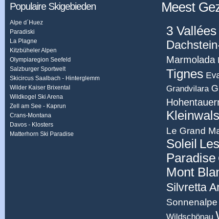
Meest Ge
Populaire Skigebieden
Alpe d´Huez
3 Vallées
Paradiski
La Plagne
Dachstein
Kitzbüheler Alpen
Marmolada
Olympiaregion Seefeld
Salzburger Sportwelt
Tignes
Eva
Skicircus Saalbach - Hinterglemm
G
Grandvilara
Wilder Kaiser Brixental
Wildkogel Ski Arena
Hohentauer
Zell am See - Kaprun
Kleinwals
Crans-Montana
Davos - Klosters
Le Grand Ma
Matterhorn Ski Paradise
Soleil
Les
Paradise
Mont Bla
Silvretta 
Sonnenalpe 
Wildschönau