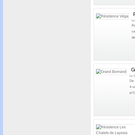
Le
Re
ce
di
G
Le 
De 
4 v
in"C