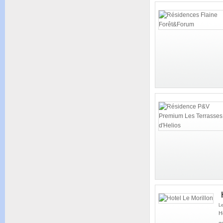
L
H
g