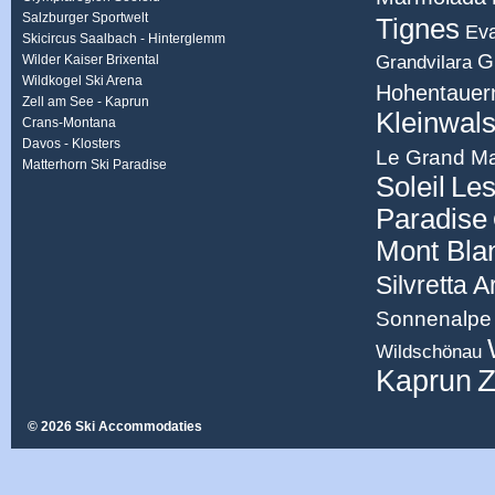
Salzburger Sportwelt
Tignes
Eva
Skicircus Saalbach - Hinterglemm
G
Grandvilara
Wilder Kaiser Brixental
Wildkogel Ski Arena
Hohentauer
Zell am See - Kaprun
Kleinwals
Crans-Montana
Davos - Klosters
Le Grand Ma
Matterhorn Ski Paradise
Soleil
Les
Paradise
Mont Bla
Silvretta 
Sonnenalpe 
Wildschönau
Z
Kaprun
© 2026 Ski Accommodaties