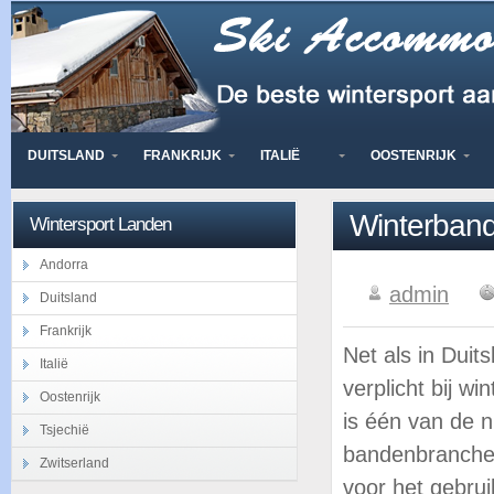
DUITSLAND
FRANKRIJK
ITALIË
OOSTENRIJK
Winterbande
Wintersport Landen
Andorra
admin
Duitsland
Frankrijk
Net als in Duit
Italië
verplicht bij w
Oostenrijk
is één van de n
Tsjechië
bandenbranchev
Zwitserland
voor het gebru