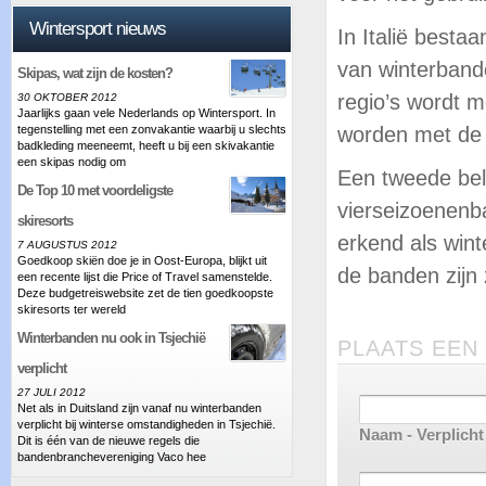
Wintersport nieuws
In Italië besta
van winterbande
Skipas, wat zijn de kosten?
regio’s wordt 
30 OKTOBER 2012
Jaarlijks gaan vele Nederlands op Wintersport. In
tegenstelling met een zonvakantie waarbij u slechts
worden met de 
badkleding meeneemt, heeft u bij een skivakantie
een skipas nodig om
Een tweede bela
De Top 10 met voordeligste
vierseizoenenb
skiresorts
erkend als wi
7 AUGUSTUS 2012
Goedkoop skiën doe je in Oost-Europa, blijkt uit
de banden zijn 
een recente lijst die Price of Travel samenstelde.
Deze budgetreiswebsite zet de tien goedkoopste
skiresorts ter wereld
Winterbanden nu ook in Tsjechië
PLAATS EEN
verplicht
27 JULI 2012
Net als in Duitsland zijn vanaf nu winterbanden
verplicht bij winterse omstandigheden in Tsjechië.
Naam - Verplicht
Dit is één van de nieuwe regels die
bandenbranchevereniging Vaco hee