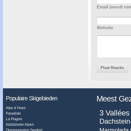
Email (wordt niet
Website
Meest Ge
Populaire Skigebieden
Alpe d´Huez
3 Vallées
Paradiski
La Plagne
Dachstein
Kitzbüheler Alpen
Marmolada
Olympiaregion Seefeld