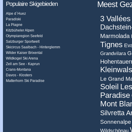
Meest Ge
Populaire Skigebieden
Alpe d´Huez
3 Vallées
Paradiski
La Plagne
Dachstein
Kitzbüheler Alpen
Marmolada
Olympiaregion Seefeld
Salzburger Sportwelt
Tignes
Eva
Skicircus Saalbach - Hinterglemm
G
Grandvilara
Wilder Kaiser Brixental
Wildkogel Ski Arena
Hohentauer
Zell am See - Kaprun
Kleinwals
Crans-Montana
Davos - Klosters
Le Grand Ma
Matterhorn Ski Paradise
Soleil
Les
Paradise
Mont Bla
Silvretta 
Sonnenalpe 
Wildschönau