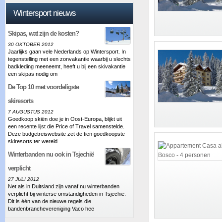
Wintersport nieuws
Skipas, wat zijn de kosten?
30 OKTOBER 2012
Jaarlijks gaan vele Nederlands op Wintersport. In
tegenstelling met een zonvakantie waarbij u slechts
badkleding meeneemt, heeft u bij een skivakantie
een skipas nodig om
De Top 10 met voordeligste
skiresorts
7 AUGUSTUS 2012
Goedkoop skiën doe je in Oost-Europa, blijkt uit
een recente lijst die Price of Travel samenstelde.
Deze budgetreiswebsite zet de tien goedkoopste
skiresorts ter wereld
Winterbanden nu ook in Tsjechië
verplicht
27 JULI 2012
Net als in Duitsland zijn vanaf nu winterbanden
verplicht bij winterse omstandigheden in Tsjechië.
Dit is één van de nieuwe regels die
bandenbranchevereniging Vaco hee