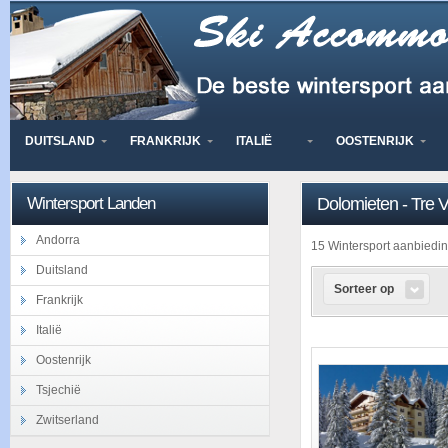
DUITSLAND
FRANKRIJK
ITALIË
OOSTENRIJK
Wintersport Landen
Dolomieten - Tre Va
Andorra
15 Wintersport aanbied
Duitsland
Sorteer op
Frankrijk
Italië
Oostenrijk
Tsjechië
Zwitserland