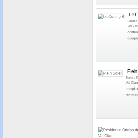
Le C
Espace K
Val Cla
centrum
complex
Plein 
Espace Ki
Val Clar
complex:
restaura