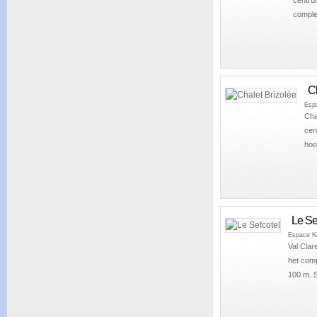
complex
Ch
Espa
Cha
cen
hoo
Le Se
Espace Ki
Val Clar
het comp
100 m. Sk