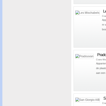
L
Cra
App
m v
bos
Prad
Crans-Mo
Apparte
de plaat
aan een 
S
Cra