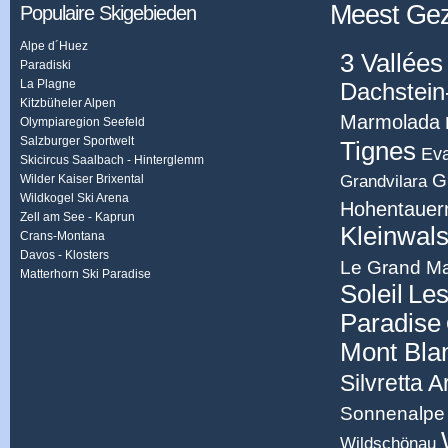
Meest Ge
Populaire Skigebieden
Alpe d´Huez
3 Vallées
Paradiski
La Plagne
Dachstein
Kitzbüheler Alpen
Marmolada
Olympiaregion Seefeld
Salzburger Sportwelt
Tignes
Eva
Skicircus Saalbach - Hinterglemm
G
Grandvilara
Wilder Kaiser Brixental
Wildkogel Ski Arena
Hohentauer
Zell am See - Kaprun
Kleinwals
Crans-Montana
Davos - Klosters
Le Grand Ma
Matterhorn Ski Paradise
Soleil
Les
Paradise
Mont Bla
Silvretta 
Sonnenalpe 
Wildschönau