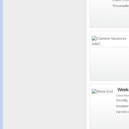
"Essampille
Week
Crans-Mon
Gezellig,
bouwjaar
van het c