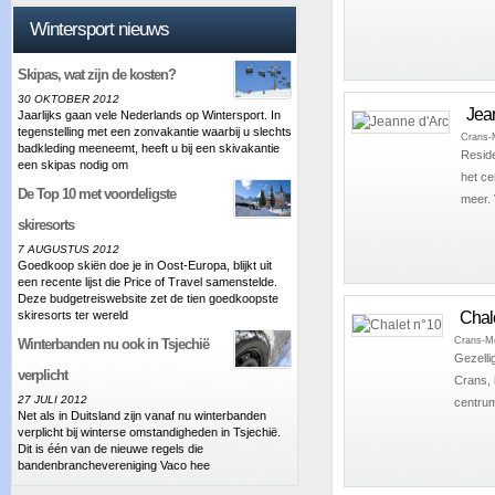
Wintersport nieuws
Skipas, wat zijn de kosten?
30 OKTOBER 2012
Jea
Jaarlijks gaan vele Nederlands op Wintersport. In
tegenstelling met een zonvakantie waarbij u slechts
Crans-
badkleding meeneemt, heeft u bij een skivakantie
Reside
een skipas nodig om
het ce
De Top 10 met voordeligste
meer.
skiresorts
7 AUGUSTUS 2012
Goedkoop skiën doe je in Oost-Europa, blijkt uit
een recente lijst die Price of Travel samenstelde.
Deze budgetreiswebsite zet de tien goedkoopste
Chal
skiresorts ter wereld
Crans-M
Winterbanden nu ook in Tsjechië
Gezelli
verplicht
Crans, 
27 JULI 2012
centrum
Net als in Duitsland zijn vanaf nu winterbanden
verplicht bij winterse omstandigheden in Tsjechië.
Dit is één van de nieuwe regels die
bandenbranchevereniging Vaco hee