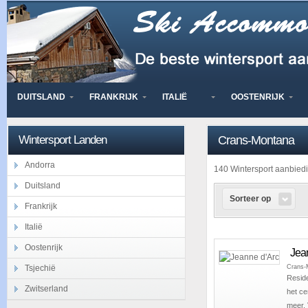
DUITSLAND
FRANKRIJK
ITALIË
OOSTENRIJK
Wintersport Landen
Crans-Montana
Andorra
140 Wintersport aanbie
Duitsland
Sorteer op
Frankrijk
Italië
Oostenrijk
Jea
Crans-
Tsjechië
Reside
Zwitserland
het ce
meer.