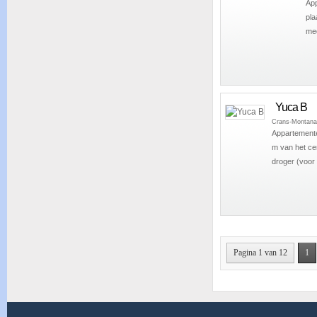
App
pla
med
Yuca B
Crans-Montana
Appartemente
m van het cen
droger (voor
Pagina 1 van 12
1