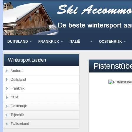
DUITSLAND
FRANKRIJK
ITALIË
OOSTENRIJK
Wintersport Landen
Pistenstübe
Andorra
Duitsland
Frankrijk
Italië
Oostenrijk
Tsjechië
Zwitserland