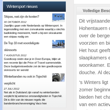
Wintersport nieuws
Volledige Besc
Skipas, wat zijn de kosten?
Dit vrijstaand
30 OKTOBER 2012
Jaarlijks gaan vele Nederlands op Wintersport. In
Hohentauern o
tegenstelling met een zonvakantie waarbij u slechts
badkleding meeneemt, heeft u bij een skivakantie
over de bergen
een skipas nodig om
voorzien en bi
De Top 10 met voordeligste
Het hout geeft
skiresorts
7 AUGUSTUS 2012
slaapkamers e
Goedkoop skiën doe je in Oost-Europa, blijkt uit
een recente lijst die Price of Travel samenstelde.
woonkamer. Er
Deze budgetreiswebsite zet de tien goedkoopste
skiresorts ter wereld
douche. Al dez
Winterbanden nu ook in Tsjechië
‘s Winters lig
verplicht
zomer beginnen
27 JULI 2012
Net als in Duitsland zijn vanaf nu winterbanden
bieden het ch
verplicht bij winterse omstandigheden in Tsjechië.
Dit is één van de nieuwe regels die
van een actie
bandenbranchevereniging Vaco hee