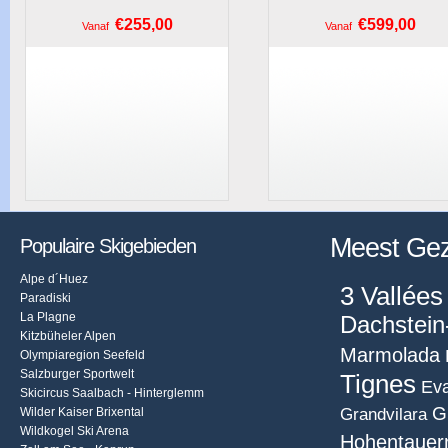
€255,00
€599,00
Vanaf
Vanaf
Meest Ge
Populaire Skigebieden
Alpe d´Huez
3 Vallées
Paradiski
La Plagne
Dachstein
Kitzbüheler Alpen
Marmolada
Olympiaregion Seefeld
Salzburger Sportwelt
Tignes
Eva
Skicircus Saalbach - Hinterglemm
G
Grandvilara
Wilder Kaiser Brixental
Wildkogel Ski Arena
Hohentauer