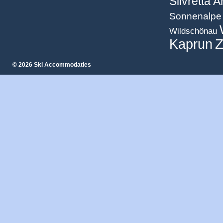
Silvretta 
Sonnenalpe 
Wildschönau
Z
Kaprun
© 2026 Ski Accommodaties