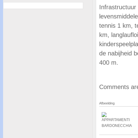
Infrastructuu
levensmiddele
tennis 1 km, t
km, langlauflo
kinderspeelpl
de nabijheid 
400 m.
Comments are
Afbeelding