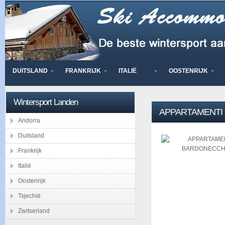
DUITSLAND
FRANKRIJK
ITALIË
OOSTENRIJK
Wintersport Landen
APPARTAMENTI
Andorra
Duitsland
Frankrijk
Italië
Oostenrijk
Tsjechië
Zwitserland