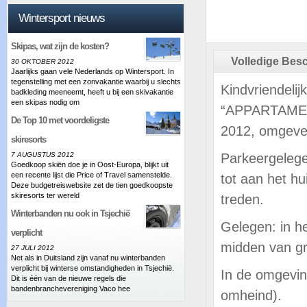
Wintersport nieuws
Skipas, wat zijn de kosten?
Volledige Besc
30 OKTOBER 2012
Jaarlijks gaan vele Nederlands op Wintersport. In
tegenstelling met een zonvakantie waarbij u slechts
Kindvriendelij
badkleding meeneemt, heeft u bij een skivakantie
een skipas nodig om
“APPARTAMEN
De Top 10 met voordeligste
2012, omgeve
skiresorts
7 AUGUSTUS 2012
Parkeergelege
Goedkoop skiën doe je in Oost-Europa, blijkt uit
een recente lijst die Price of Travel samenstelde.
tot aan het hu
Deze budgetreiswebsite zet de tien goedkoopste
skiresorts ter wereld
treden.
Winterbanden nu ook in Tsjechië
Gelegen: in h
verplicht
midden van gr
27 JULI 2012
Net als in Duitsland zijn vanaf nu winterbanden
verplicht bij winterse omstandigheden in Tsjechië.
In de omgevin
Dit is één van de nieuwe regels die
bandenbranchevereniging Vaco hee
omheind).