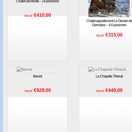
Chalet Val Monte – 14 personen
€410,00
Vanaf
Chalet-appartement Le Grenier de
Germaine – 4-6 personen
€315,00
Vanaf
Bernet
La Chapelle Thireuil
€929,00
€449,00
Vanaf
Vanaf