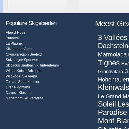
Meest Ge
Populaire Skigebieden
Alpe d´Huez
3 Vallées
Paradiski
La Plagne
Dachstein
Kitzbüheler Alpen
Marmolada
Olympiaregion Seefeld
Salzburger Sportwelt
Tignes
Eva
Skicircus Saalbach - Hinterglemm
G
Grandvilara
Wilder Kaiser Brixental
Wildkogel Ski Arena
Hohentauer
Zell am See - Kaprun
Kleinwals
Crans-Montana
Davos - Klosters
Le Grand Ma
Matterhorn Ski Paradise
Soleil
Les
Paradise
Mont Bla